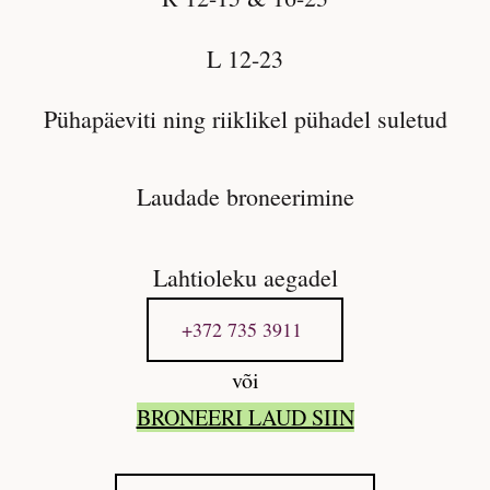
L 12-23
Pühapäeviti ning riiklikel pühadel suletud
Laudade broneerimine
Lahtioleku aegadel
+372 735 3911
või
BRONEERI LAUD SIIN