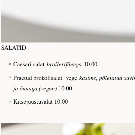
SALATID
Caesari salat
broilerifileega
10.00
Praetud brokolisalat vege
kastme, põletatud suvikõ
ja õunaga (vegan)
10.00
Kitsejuustusalat 10.00